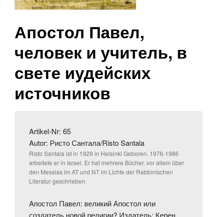
Апостол Павел,
человек и учитель, в
свете иудейских
источников
Artikel-Nr: 65
Autor: Ристо Сантала/Risto Santala
Risto Santala ist in 1929 in Helsinki Geboren. 1976-1986
arbeitete er in Israel. Er hat mehrere Bücher, vor allem über
den Messias im AT und NT im Lichte der Rabbinischen
Literatur geschrieben.
Aпостол Павел: великий Апостол или
создатель новой религии? Издатель: Керен